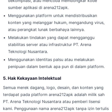
dekompilasi, atau mencoba membongkar kode
sumber aplikasi di arena212apk.
Menggunakan platform untuk mendistribusikan
konten yang melanggar hukum, mengandung virus,
atau perangkat lunak berbahaya lainnya.
Melakukan tindakan yang dapat mengganggu
stabilitas server atau infrastruktur PT. Arena
Teknologi Nusantara.
Menggunakan identitas palsu atau melakukan
penipuan dalam bentuk apa pun di dalam platform.
5. Hak Kekayaan Intelektual
Semua merek dagang, logo, desain, dan konten yang
terdapat pada platform arena212apk adalah milik sah
PT. Arena Teknologi Nusantara atau pemberi lisensi
kami. Penggunaan nama arena212apk tanpa izin tertulis