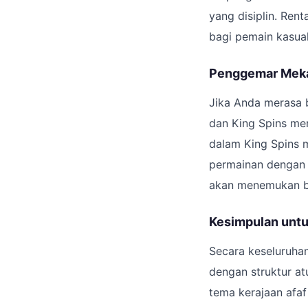
yang disiplin. Ren
bagi pemain kasual
Penggemar Meka
Jika Anda merasa 
dan King Spins men
dalam King Spins 
permainan dengan 
akan menemukan ban
Kesimpulan unt
Secara keseluruhan
dengan struktur a
tema kerajaan afa