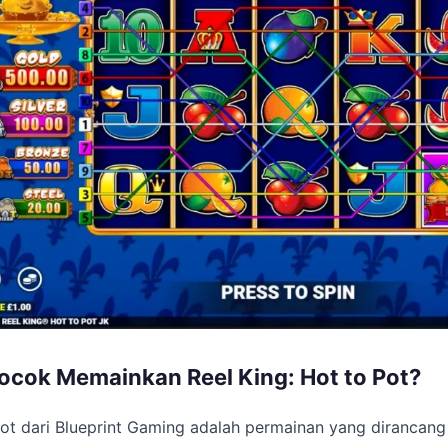
ocok Memainkan Reel King: Hot to Pot?
Pot dari Blueprint Gaming adalah permainan yang dirancang