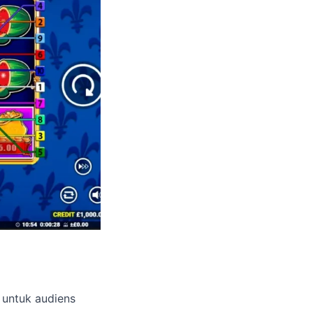
 untuk audiens