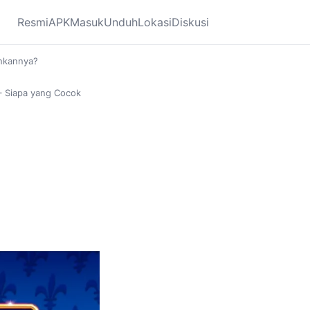
Resmi
APK
Masuk
Unduh
Lokasi
Diskusi
inkannya?
 – Siapa yang Cocok