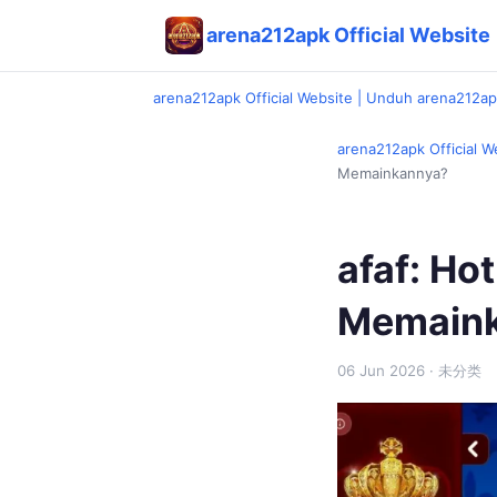
arena212apk Official Website
arena212apk Official Website | Unduh arena212ap
arena212apk Official 
Memainkannya?
afaf: Ho
Memain
06 Jun 2026
· 未分类