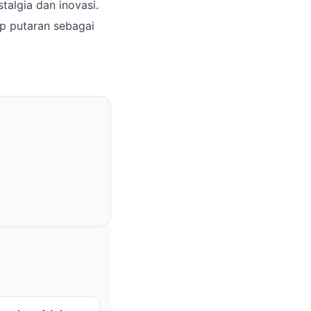
talgia dan inovasi.
p putaran sebagai