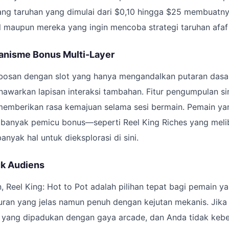
tang taruhan yang dimulai dari $0,10 hingga $25 membuatny
 maupun mereka yang ingin mencoba strategi taruhan afaf 
nisme Bonus Multi-Layer
bosan dengan slot yang hanya mengandalkan putaran dasar,
awarkan lapisan interaksi tambahan. Fitur pengumpulan si
memberikan rasa kemajuan selama sesi bermain. Pemain ya
banyak pemicu bonus—seperti Reel King Riches yang meli
yak hal untuk dieksplorasi di sini.
uk Audiens
, Reel King: Hot to Pot adalah pilihan tepat bagi pemain y
turan yang jelas namun penuh dengan kejutan mekanis. Jik
f yang dipadukan dengan gaya arcade, dan Anda tidak keb